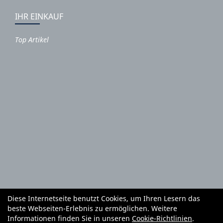
IHR EINKAUF
Top Artikel
Diese Internetseite benutzt Cookies, um Ihren Lesern das
Autoteile und Zubehör
E-Roller
Fahrräder
beste Webseiten-Erlebnis zu ermöglichen. Weitere
Fahrradzubehör
Fahrradteile
Bekleidung
Mietgeräte
Informationen finden Sie in unseren
Cookie-Richtlinien
.