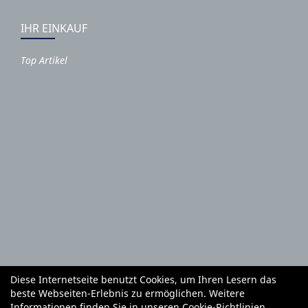
IHR EINKAUF
Top Artikel
Diese Internetseite benutzt Cookies, um Ihren Lesern das
Autoteile und Zubehör
E-Roller
Fahrräder
beste Webseiten-Erlebnis zu ermöglichen. Weitere
Fahrradzubehör
Fahrradteile
Bekleidung
Mietgeräte
Informationen finden Sie in unseren
Cookie-Richtlinien
.