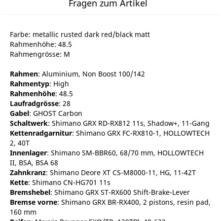
Fragen zum Artikel
Farbe: metallic rusted dark red/black matt
Rahmenhöhe: 48.5
Rahmengrösse: M
Rahmen
: Aluminium, Non Boost 100/142
Rahmentyp
: High
Rahmenhöhe
: 48.5
Laufradgrösse
: 28
Gabel
: GHOST Carbon
Schaltwerk
: Shimano GRX RD-RX812 11s, Shadow+, 11-Gang
Kettenradgarnitur
: Shimano GRX FC-RX810-1, HOLLOWTECH
2, 40T
Innenlager
: Shimano SM-BBR60, 68/70 mm, HOLLOWTECH
II, BSA, BSA 68
Zahnkranz
: Shimano Deore XT CS-M8000-11, HG, 11-42T
Kette
: Shimano CN-HG701 11s
Bremshebel
: Shimano GRX ST-RX600 Shift-Brake-Lever
Bremse vorne
: Shimano GRX BR-RX400, 2 pistons, resin pad,
160 mm