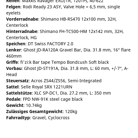
Reifen
: Maxxis Ravager EXO/TR, 120TPI, 40-622
Felgen
: Rodi Ready 23 ASY, Valve Hole = 6,5 mm, single
eyelets
Vorderradnabe
: Shimano HB-RS470 12x100 mm, 32H,
Centerlock
Hinterradnabe
: Shimano FH-TC500-HM 12x142 mm, 32H,
Centerlock, HG
Speichen
: DT Swiss FACTORY 2.0
Lenker
: Ghost JD-RA120A Gravel Bar, Dia. 31.8 mm, 16° flare
460mm
Griffe
: fi'zi:k Bar tape Tempo Bondcush Soft black
Vorbau
: Ghost JD-ST191A, Dia. 31.8 mm, L: 60 mm, +/-7°, A-
Head
Steuersatz
: Acros ZS44/ZS56, Semi-Integrated
Sattel
: Selle Royal SRX 1221URN
Sattelstütze
: XLC SP-DC1, Dia. 27.2 mm, L: 350 mm
Pedale
: FPD NW-91K steel cage black
Gewicht
: 10.74kg
Zulässiges Gesamtgewicht
: 120kg
Fahrradtyp
: Gravel, Cyclocross