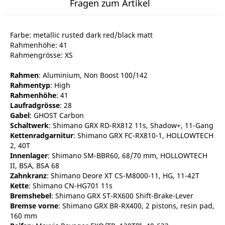
Fragen zum Artikel
Farbe: metallic rusted dark red/black matt
Rahmenhöhe: 41
Rahmengrösse: XS
Rahmen
: Aluminium, Non Boost 100/142
Rahmentyp
: High
Rahmenhöhe
: 41
Laufradgrösse
: 28
Gabel
: GHOST Carbon
Schaltwerk
: Shimano GRX RD-RX812 11s, Shadow+, 11-Gang
Kettenradgarnitur
: Shimano GRX FC-RX810-1, HOLLOWTECH
2, 40T
Innenlager
: Shimano SM-BBR60, 68/70 mm, HOLLOWTECH
II, BSA, BSA 68
Zahnkranz
: Shimano Deore XT CS-M8000-11, HG, 11-42T
Kette
: Shimano CN-HG701 11s
Bremshebel
: Shimano GRX ST-RX600 Shift-Brake-Lever
Bremse vorne
: Shimano GRX BR-RX400, 2 pistons, resin pad,
160 mm