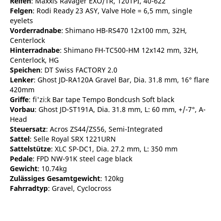
Reifen
: Maxxis Ravager EXO/TR, 120TPI, 40-622
Felgen
: Rodi Ready 23 ASY, Valve Hole = 6,5 mm, single
eyelets
Vorderradnabe
: Shimano HB-RS470 12x100 mm, 32H,
Centerlock
Hinterradnabe
: Shimano FH-TC500-HM 12x142 mm, 32H,
Centerlock, HG
Speichen
: DT Swiss FACTORY 2.0
Lenker
: Ghost JD-RA120A Gravel Bar, Dia. 31.8 mm, 16° flare
420mm
Griffe
: fi'zi:k Bar tape Tempo Bondcush Soft black
Vorbau
: Ghost JD-ST191A, Dia. 31.8 mm, L: 60 mm, +/-7°, A-
Head
Steuersatz
: Acros ZS44/ZS56, Semi-Integrated
Sattel
: Selle Royal SRX 1221URN
Sattelstütze
: XLC SP-DC1, Dia. 27.2 mm, L: 350 mm
Pedale
: FPD NW-91K steel cage black
Gewicht
: 10.74kg
Zulässiges Gesamtgewicht
: 120kg
Fahrradtyp
: Gravel, Cyclocross