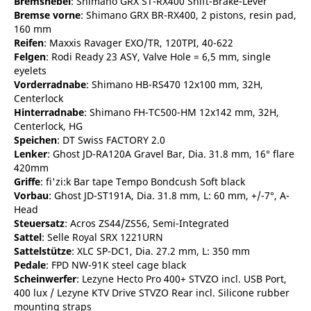
Bremshebel
: Shimano GRX ST-RX400 Shift-Brake-Lever
Bremse vorne
: Shimano GRX BR-RX400, 2 pistons, resin pad,
160 mm
Reifen
: Maxxis Ravager EXO/TR, 120TPI, 40-622
Felgen
: Rodi Ready 23 ASY, Valve Hole = 6,5 mm, single
eyelets
Vorderradnabe
: Shimano HB-RS470 12x100 mm, 32H,
Centerlock
Hinterradnabe
: Shimano FH-TC500-HM 12x142 mm, 32H,
Centerlock, HG
Speichen
: DT Swiss FACTORY 2.0
Lenker
: Ghost JD-RA120A Gravel Bar, Dia. 31.8 mm, 16° flare
420mm
Griffe
: fi'zi:k Bar tape Tempo Bondcush Soft black
Vorbau
: Ghost JD-ST191A, Dia. 31.8 mm, L: 60 mm, +/-7°, A-
Head
Steuersatz
: Acros ZS44/ZS56, Semi-Integrated
Sattel
: Selle Royal SRX 1221URN
Sattelstütze
: XLC SP-DC1, Dia. 27.2 mm, L: 350 mm
Pedale
: FPD NW-91K steel cage black
Scheinwerfer
: Lezyne Hecto Pro 400+ STVZO incl. USB Port,
400 lux / Lezyne KTV Drive STVZO Rear incl. Silicone rubber
mounting straps