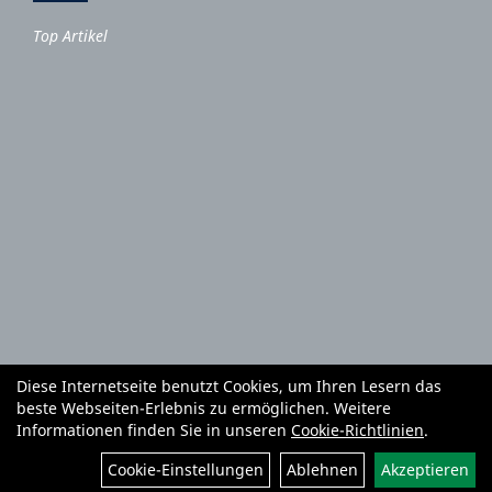
Top Artikel
Diese Internetseite benutzt Cookies, um Ihren Lesern das
Autoteile und Zubehör
E-Roller
Fahrräder
beste Webseiten-Erlebnis zu ermöglichen. Weitere
Fahrradzubehör
Fahrradteile
Bekleidung
Mietgeräte
Informationen finden Sie in unseren
Cookie-Richtlinien
.
Reifenhandel und Montage
Garten und Forstgeräte Service
Cookie-Einstellungen
Ablehnen
Akzeptieren