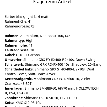
Fragen zum Artikel
Farbe: black/light kaki matt
Rahmenhöhe: 41
Rahmengrösse: XS
Rahmen
: Aluminium, Non Boost 100/142
Rahmentyp
: High
Rahmenhöhe
: 41
Laufradgrösse
: 28
Gabel
: GHOST Carbon
Umwerfer
: Shimano GRX FD-RX400-F 2x10s, Down Swing
Schaltwerk
: Shimano GRX RD-RX400 10s, Shadow+, 20-Gang
Schalthebel links
: Shimano GRX ST-RX400-L 2x10s, Dual
Control Lever, Shift-Brake-Lever
Kettenradgarnitur
: Shimano GRX FC-RX600-10, 2-Piece
Crankset, 46-30T
Innenlager
: Shimano SM-BBR60, 68/70 mm, HOLLOWTECH
II, BSA, BSA 68
Zahnkranz
: Shimano CS-HG50-10, HG, 11-36T
Kette
: KMC X10-93 10s