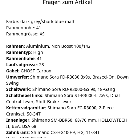
Fragen zum Artikel
Farbe: dark grey/shark blue matt
Rahmenhöhe: 41
Rahmengrösse: XS
Rahmen
: Aluminium, Non Boost 100/142
Rahmentyp
: High
Rahmenhöhe
: 41
Laufradgrösse
: 28
Gabel
: GHOST Carbon
Umwerfer
: Shimano Sora FD-R3030 3x9s, Brazed-On, Down
Swing
Schaltwerk
: Shimano Sora RD-R3000-GS 9s, 18-Gang
Schalthebel links
: Shimano Sora ST-R3000-L 2x9s, Dual
Control Lever, Shift-Brake-Lever
Kettenradgarnitur
: Shimano Sora FC-R3000, 2-Piece
Crankset, 50-34T
Innenlager
: Shimano SM-BBR60, 68/70 mm, HOLLOWTECH
II, BSA, BSA 68
Zahnkranz
: Shimano CS-HG400-9, HG, 11-34T