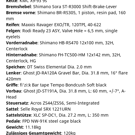
Kette
: KMC X9-93 9s
Bremshebel
: Shimano Sora ST-R3000 Shift-Brake-Lever
Bremse vorne
: Shimano BR-RS305, 1 piston, resin pad, 160
mm
Reifen
: Maxxis Ravager EXO/TR, 120TPI, 40-622
Felgen
: Rodi Ready 23 ASY, Valve Hole = 6,5 mm, single
eyelets
Vorderradnabe
: Shimano HB-RS470 12x100 mm, 32H,
Centerlock
Hinterradnabe
: Shimano FH-TC500-HM 12x142 mm, 32H,
Centerlock, HG
Speichen
: DT Swiss Elemental Dia. 2.0 mm
Lenker
: Ghost JD-RA120A Gravel Bar, Dia. 31.8 mm, 16° flare
420mm
Griffe
: fi'zi:k Bar tape Tempo Bondcush Soft black
Vorbau
: Ghost JD-ST191A, Dia. 31.8 mm, L: 60 mm, +/-7°, A-
Head
Steuersatz
: Acros ZS44/ZS56, Semi-Integrated
Sattel
: Selle Royal SRX 1221URN
Sattelstütze
: XLC SP-DC1, Dia. 27.2 mm, L: 350 mm
Pedale
: FPD NW-91K steel cage black
Gewicht
: 11.18kg
Zulässiges Gesamtgewicht
: 120kg