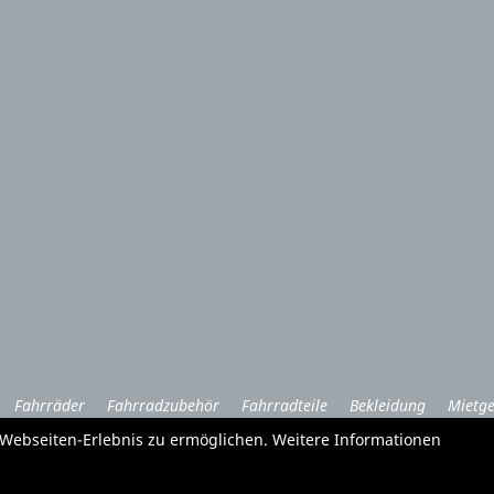
Fahrräder
Fahrradzubehör
Fahrradteile
Bekleidung
Mietge
Garten und Forstgeräte Service
e Webseiten-Erlebnis zu ermöglichen. Weitere Informationen