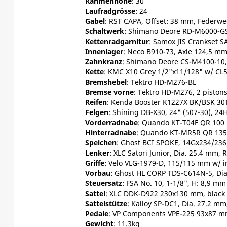
Rahmenhöhe
: 30
Laufradgrösse
: 24
Gabel
: RST CAPA, Offset: 38 mm, Federw
Schaltwerk
: Shimano Deore RD-M6000-GS
Kettenradgarnitur
: Samox JIS Crankset S
Innenlager
: Neco B910-73, Axle 124,5 m
Zahnkranz
: Shimano Deore CS-M4100-10,
Kette
: KMC X10 Grey 1/2"x11/128" w/ CL
Bremshebel
: Tektro HD-M276-BL
Bremse vorne
: Tektro HD-M276, 2 piston
Reifen
: Kenda Booster K1227X BK/BSK 30T
Felgen
: Shining DB-X30, 24" (507-30), 24H
Vorderradnabe
: Quando KT-T04F QR 100 
Hinterradnabe
: Quando KT-MR5R QR 135 
Speichen
: Ghost BCI SPOKE, 14Gx234/2
Lenker
: XLC Satori Junior, Dia. 25.4 mm
Griffe
: Velo VLG-1979-D, 115/115 mm w/ i
Vorbau
: Ghost HL CORP TDS-C614N-5, Dia
Steuersatz
: FSA No. 10, 1-1/8", H: 8,9 m
Sattel
: XLC DDK-D922 230x130 mm, black
Sattelstütze
: Kalloy SP-DC1, Dia. 27.2 m
Pedale
: VP Components VPE-225 93x87 mm
Gewicht
: 11.3kg