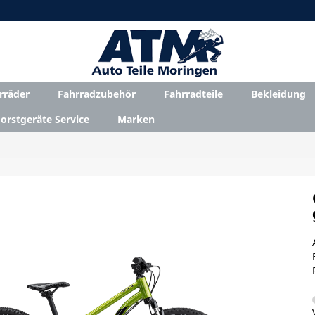
rräder
Fahrradzubehör
Fahrradteile
Bekleidung
orstgeräte Service
Marken