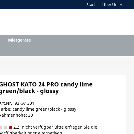
Start
Über Uns
Mietgeräte
GHOST KATO 24 PRO candy lime
green/black - glossy
Art.Nr. 93KA1301
Farbe: candy lime green/black - glossy
Rahmenhöhe: 30
Z.Z. nicht verfügbar Bitte erfragen Sie die
Verfügbarkeit oder alternativen