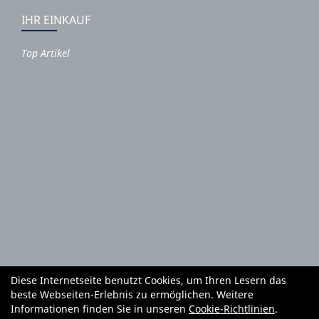
IHR EINKAUF
Top Artikel
Diese Internetseite benutzt Cookies, um Ihren Lesern das
Autoteile und Zubehör
E-Roller
Fahrräder
beste Webseiten-Erlebnis zu ermöglichen. Weitere
Fahrradzubehör
Fahrradteile
Bekleidung
Mietgeräte
Informationen finden Sie in unseren
Cookie-Richtlinien
.
Reifenhandel und Montage
Garten und Forstgeräte Service