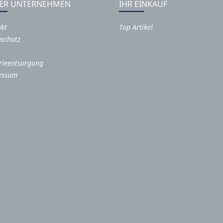
ER UNTERNEHMEN
IHR EINKAUF
akt
Top Artikel
schutz
rieentsorgung
essum