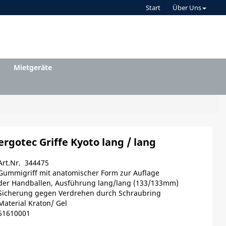
Start
Über Uns
Mietgeräte
ergotec Griffe Kyoto lang / lang
Art.Nr. 344475
Gummigriff mit anatomischer Form zur Auflage
der Handballen, Ausführung lang/lang (133/133mm)
Sicherung gegen Verdrehen durch Schraubring
Material Kraton/ Gel
61610001