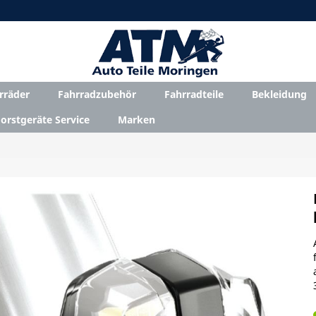
rräder
Fahrradzubehör
Fahrradteile
Bekleidung
orstgeräte Service
Marken