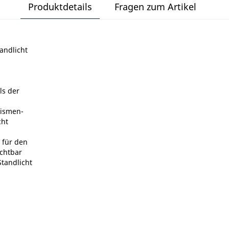
Produktdetails
Fragen zum Artikel
andlicht
ls der
rismen-
cht
 für den
chtbar
tandlicht