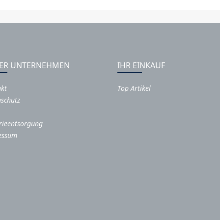
ER UNTERNEHMEN
IHR EINKAUF
akt
Top Artikel
schutz
rieentsorgung
essum