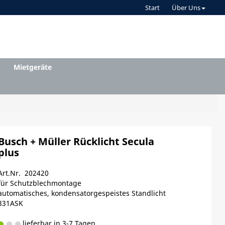
Start
Über Uns
Mietgeräte
Busch + Müller Rücklicht Secula
plus
Art.Nr. 202420
für Schutzblechmontage
automatisches, kondensatorgespeistes Standlicht
331ASK
lieferbar in 3-7 Tagen