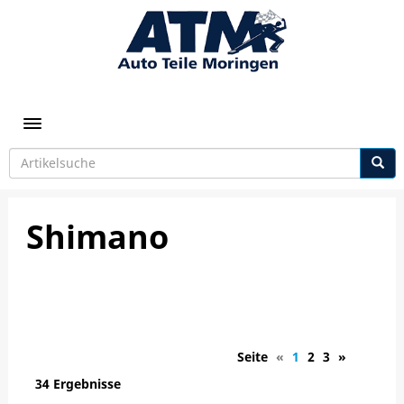
Toggle navigation
Shimano
Seite
«
1
2
3
»
34 Ergebnisse