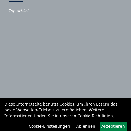
Top Artikel
Diese Internetseite benutzt Cookies, um Ihren Lesern das
Autoteile und Zubehör
E-Roller
Fahrräder
beste Webseiten-Erlebnis zu ermöglichen. Weitere
Fahrradzubehör
Fahrradteile
Bekleidung
Mietgeräte
Informationen finden Sie in unseren
Cookie-Richtlinien
.
Reifenhandel und Montage
Garten und Forstgeräte Service
Filter
Cookie-Einstellungen
Ablehnen
Akzeptieren