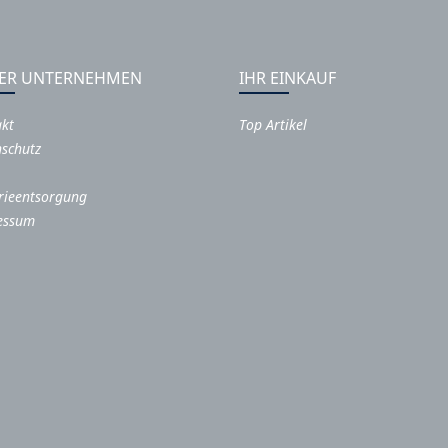
ER UNTERNEHMEN
IHR EINKAUF
akt
Top Artikel
schutz
rieentsorgung
essum