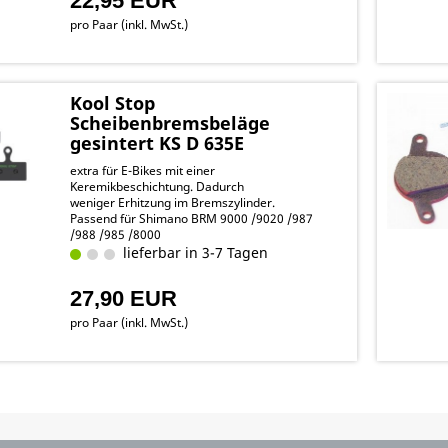
22,95 EUR
pro Paar (inkl. MwSt.)
Kool Stop
Scheibenbremsbeläge
gesintert KS D 635E
extra für E-Bikes mit einer
Keremikbeschichtung. Dadurch
weniger Erhitzung im Bremszylinder.
Passend für Shimano BRM 9000 /9020 /987
/988 /985 /8000
/785 /675 / 666 / S700 /615 / 315 / 515 / 785 /
lieferbar in 3-7 Tagen
CX 75
27,90 EUR
pro Paar (inkl. MwSt.)