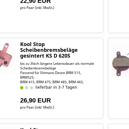
22,90 EUR
pro Paar (inkl. MwSt.)
Kool Stop
Scheibenbremsbeläge
gesintert KS D 620S
bis zu 3fach längere Lebensdauer als normale
Scheibenbremsbeläge
Passend für Shimano Deore BRM 515,
BRM525,
BRM 415, BRM 475, BRM 485, BRM 465,
BRM495, BRM 615,
lieferbar in 3-7 Tagen
BRM 575, Nexave BRC 501, BRC 601, BRC 607
Kompatibel mit Tektro Aurila, Auriga Comp, E-
26,90 EUR
Comp,
Drago, Orion, Auriga Pro
pro Paar (inkl. MwSt.)
Gewicht: 22 Gramm/Paar