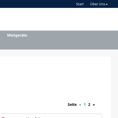
Start
Über Uns
Mietgeräte
Seite
«
1
2
»