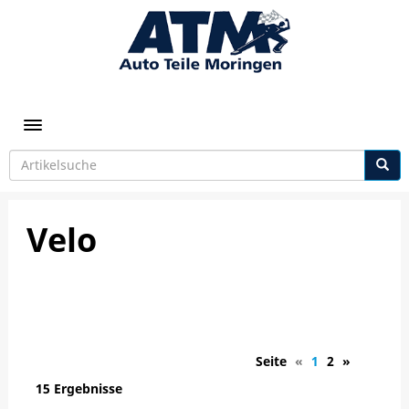
Toggle navigation
Velo
Seite
«
1
2
»
15 Ergebnisse