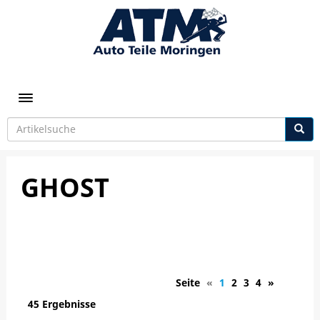
Toggle navigation
GHOST
Seite
«
1
2
3
4
»
45 Ergebnisse