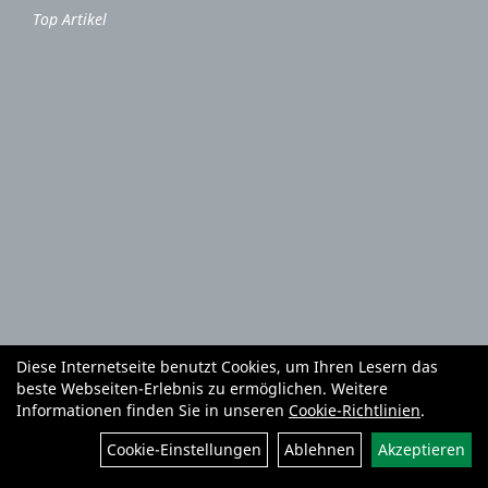
Top Artikel
Diese Internetseite benutzt Cookies, um Ihren Lesern das
Autoteile und Zubehör
E-Roller
Fahrräder
beste Webseiten-Erlebnis zu ermöglichen. Weitere
Fahrradzubehör
Fahrradteile
Bekleidung
Mietgeräte
Informationen finden Sie in unseren
Cookie-Richtlinien
.
Reifenhandel und Montage
Garten und Forstgeräte Service
Filter
Cookie-Einstellungen
Ablehnen
Akzeptieren