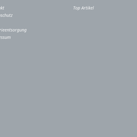
akt
Top Artikel
schutz
rieentsorgung
essum