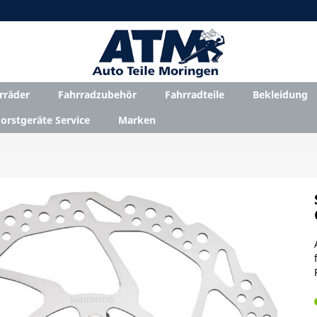
rräder
Fahrradzubehör
Fahrradteile
Bekleidung
orstgeräte Service
Marken