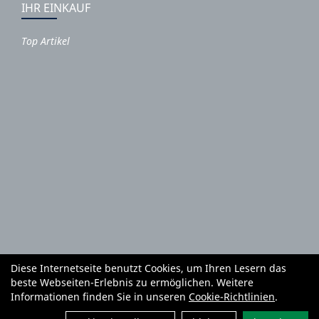
IHR EINKAUF
Top Artikel
Diese Internetseite benutzt Cookies, um Ihren Lesern das
Autoteile und Zubehör
E-Roller
Fahrräder
beste Webseiten-Erlebnis zu ermöglichen. Weitere
Fahrradzubehör
Fahrradteile
Bekleidung
Mietgeräte
Informationen finden Sie in unseren
Cookie-Richtlinien
.
Reifenhandel und Montage
Garten und Forstgeräte Service