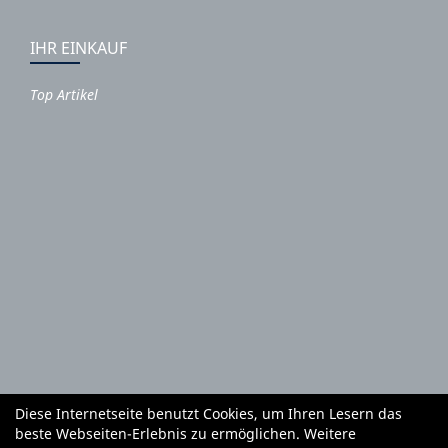
IHR EINKAUF
Top Artikel
Diese Internetseite benutzt Cookies, um Ihren Lesern das
Autoteile und Zubehör
E-Roller
Fahrräder
beste Webseiten-Erlebnis zu ermöglichen. Weitere
Fahrradzubehör
Fahrradteile
Bekleidung
Mietgeräte