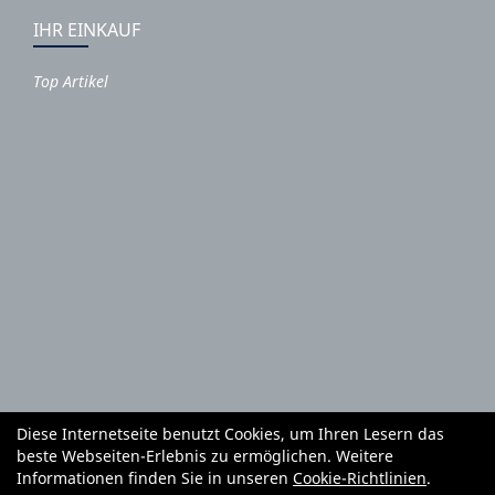
IHR EINKAUF
Top Artikel
Diese Internetseite benutzt Cookies, um Ihren Lesern das
Autoteile und Zubehör
E-Roller
Fahrräder
beste Webseiten-Erlebnis zu ermöglichen. Weitere
Fahrradzubehör
Fahrradteile
Bekleidung
Mietgeräte
Informationen finden Sie in unseren
Cookie-Richtlinien
.
Reifenhandel und Montage
Garten und Forstgeräte Service