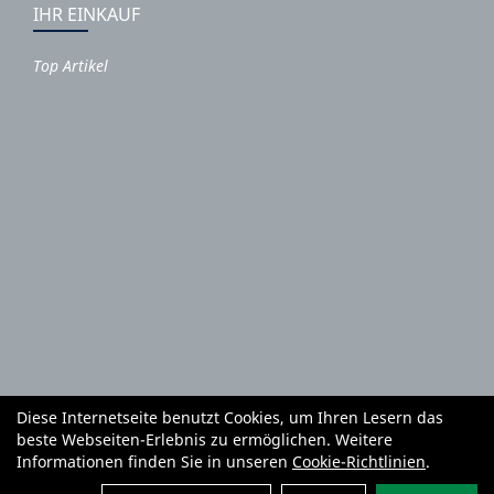
IHR EINKAUF
Top Artikel
Diese Internetseite benutzt Cookies, um Ihren Lesern das
Autoteile und Zubehör
E-Roller
Fahrräder
beste Webseiten-Erlebnis zu ermöglichen. Weitere
Fahrradzubehör
Fahrradteile
Bekleidung
Mietgeräte
Informationen finden Sie in unseren
Cookie-Richtlinien
.
Reifenhandel und Montage
Garten und Forstgeräte Service