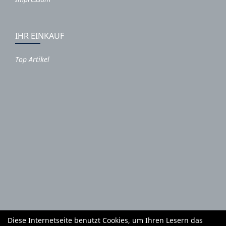
IHR EINKAUF
Top Artikel
Diese Internetseite benutzt Cookies, um Ihren Lesern das
Autoteile und Zubehör
E-Roller
Fahrräder