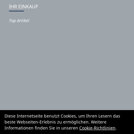
IHR EINKAUF
Top Artikel
Diese Internetseite benutzt Cookies, um Ihren Lesern das
Autoteile und Zubehör
E-Roller
Fahrräder
beste Webseiten-Erlebnis zu ermöglichen. Weitere
Fahrradzubehör
Fahrradteile
Bekleidung
Mietgeräte
Informationen finden Sie in unseren
Cookie-Richtlinien
.
Reifenhandel und Montage
Garten und Forstgeräte Service