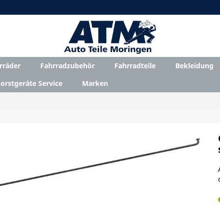
rräder
Fahrradzubehör
Fahrradteile
Bekleidung
orstgeräte Service
Marken