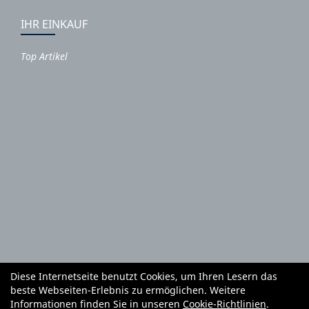
IHR EINKAUF
Top Artikel
Diese Internetseite benutzt Cookies, um Ihren Lesern das
Autoteile und Zubehör
E-Roller
Fahrräder
beste Webseiten-Erlebnis zu ermöglichen. Weitere
Fahrradzubehör
Fahrradteile
Bekleidung
Mietgeräte
Informationen finden Sie in unseren
Cookie-Richtlinien
.