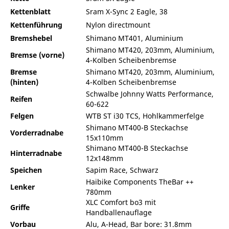
Kettenblatt
Sram X-Sync 2 Eagle, 38
Kettenführung
Nylon directmount
Bremshebel
Shimano MT401, Aluminium
Shimano MT420, 203mm, Aluminium,
Bremse (vorne)
4-Kolben Scheibenbremse
Bremse
Shimano MT420, 203mm, Aluminium,
(hinten)
4-Kolben Scheibenbremse
Schwalbe Johnny Watts Performance,
Reifen
60-622
Felgen
WTB ST i30 TCS, Hohlkammerfelge
Shimano MT400-B Steckachse
Vorderradnabe
15x110mm
Shimano MT400-B Steckachse
Hinterradnabe
12x148mm
Speichen
Sapim Race, Schwarz
Haibike Components TheBar ++
Lenker
780mm
XLC Comfort bo3 mit
Griffe
Handballenauflage
Vorbau
Alu, A-Head, Bar bore: 31.8mm