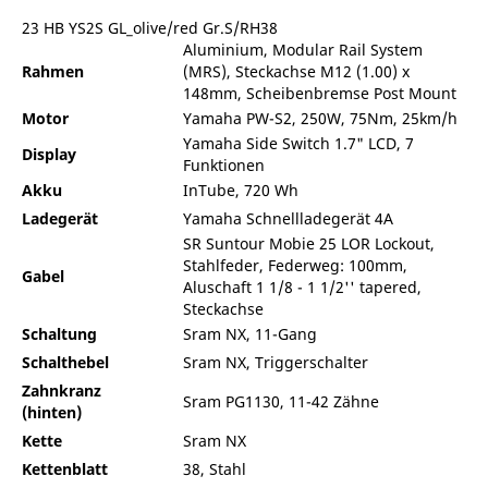
23 HB YS2S GL_olive/red Gr.S/RH38
Aluminium, Modular Rail System
Rahmen
(MRS), Steckachse M12 (1.00) x
148mm, Scheibenbremse Post Mount
Motor
Yamaha PW-S2, 250W, 75Nm, 25km/h
Yamaha Side Switch 1.7" LCD, 7
Display
Funktionen
Akku
InTube, 720 Wh
Ladegerät
Yamaha Schnellladegerät 4A
SR Suntour Mobie 25 LOR Lockout,
Stahlfeder, Federweg: 100mm,
Gabel
Aluschaft 1 1/8 - 1 1/2'' tapered,
Steckachse
Schaltung
Sram NX, 11-Gang
Schalthebel
Sram NX, Triggerschalter
Zahnkranz
Sram PG1130, 11-42 Zähne
(hinten)
Kette
Sram NX
Kettenblatt
38, Stahl