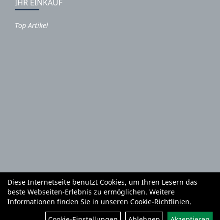
IHR EINKAUF
Top Artikel
Diese Internetseite benutzt Cookies, um Ihren Lesern das
Autoteile und Zubehör
E-Roller
Fahrräder
beste Webseiten-Erlebnis zu ermöglichen. Weitere
Fahrradzubehör
Fahrradteile
Bekleidung
Mietgeräte
Informationen finden Sie in unseren
Cookie-Richtlinien
.
Reifenhandel und Montage
Garten und Forstgeräte Service
Cookie-Einstellungen
Ablehnen
Akzeptieren