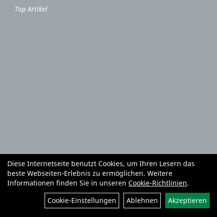
Top Artikel
Diese Internetseite benutzt Cookies, um Ihren Lesern das
Autoteile und Zubehör
E-Roller
Fahrräder
beste Webseiten-Erlebnis zu ermöglichen. Weitere
Fahrradzubehör
Fahrradteile
Bekleidung
Mietgeräte
Informationen finden Sie in unseren
Cookie-Richtlinien
.
Reifenhandel und Montage
Garten und Forstgeräte Service
Cookie-Einstellungen
Ablehnen
Akzeptieren