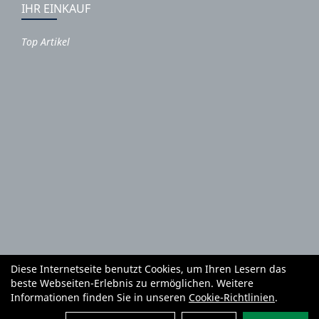
IHR EINKAUF
Top Artikel
Diese Internetseite benutzt Cookies, um Ihren Lesern das
Autoteile und Zubehör
E-Roller
Fahrräder
beste Webseiten-Erlebnis zu ermöglichen. Weitere
Fahrradzubehör
Fahrradteile
Bekleidung
Mietgeräte
Informationen finden Sie in unseren
Cookie-Richtlinien
.
Reifenhandel und Montage
Garten und Forstgeräte Service