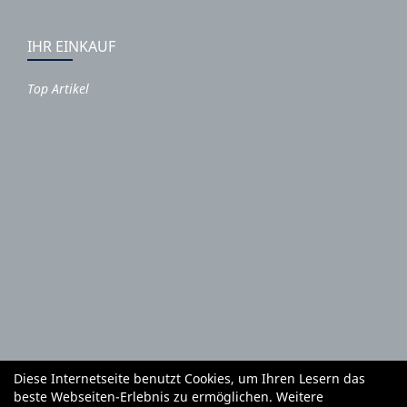
IHR EINKAUF
Top Artikel
Diese Internetseite benutzt Cookies, um Ihren Lesern das
Autoteile und Zubehör
E-Roller
Fahrräder
beste Webseiten-Erlebnis zu ermöglichen. Weitere
Fahrradzubehör
Fahrradteile
Bekleidung
Mietgeräte