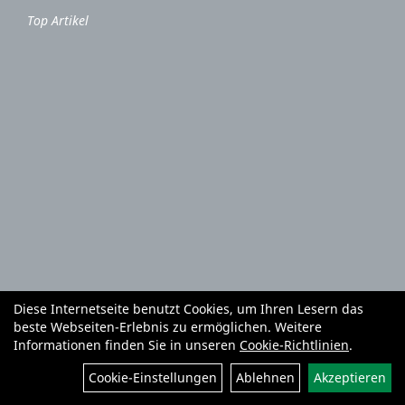
Top Artikel
Diese Internetseite benutzt Cookies, um Ihren Lesern das
Autoteile und Zubehör
E-Roller
Fahrräder
beste Webseiten-Erlebnis zu ermöglichen. Weitere
Fahrradzubehör
Fahrradteile
Bekleidung
Mietgeräte
Informationen finden Sie in unseren
Cookie-Richtlinien
.
Reifenhandel und Montage
Garten und Forstgeräte Service
Cookie-Einstellungen
Ablehnen
Akzeptieren