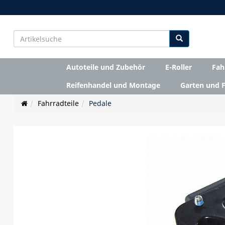
Autoteile und Zubehör
E-Roller
Fah
Reifenhandel und Montage
Garten und F
Fahrradteile
Pedale