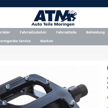
rräder
Fahrradzubehör
Fahrradteile
Bekleidung
orstgeräte Service
Marken