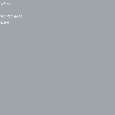
schutz
rieentsorgung
essum