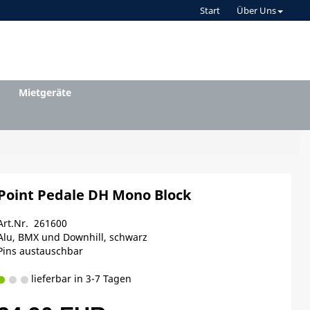
Start
Über Uns
Mietgeräte
Point Pedale DH Mono Block
Art.Nr. 261600
Alu, BMX und Downhill, schwarz
Pins austauschbar
lieferbar in 3-7 Tagen