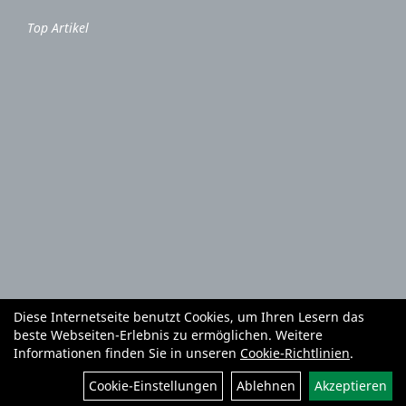
Top Artikel
Diese Internetseite benutzt Cookies, um Ihren Lesern das
Autoteile und Zubehör
E-Roller
Fahrräder
beste Webseiten-Erlebnis zu ermöglichen. Weitere
Fahrradzubehör
Fahrradteile
Bekleidung
Mietgeräte
Informationen finden Sie in unseren
Cookie-Richtlinien
.
Reifenhandel und Montage
Garten und Forstgeräte Service
Cookie-Einstellungen
Ablehnen
Akzeptieren