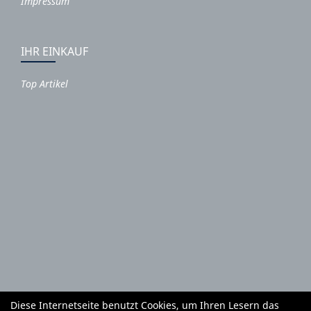
Impressum
IHR EINKAUF
Top Artikel
Diese Internetseite benutzt Cookies, um Ihren Lesern das
Autoteile und Zubehör
E-Roller
Fahrräder