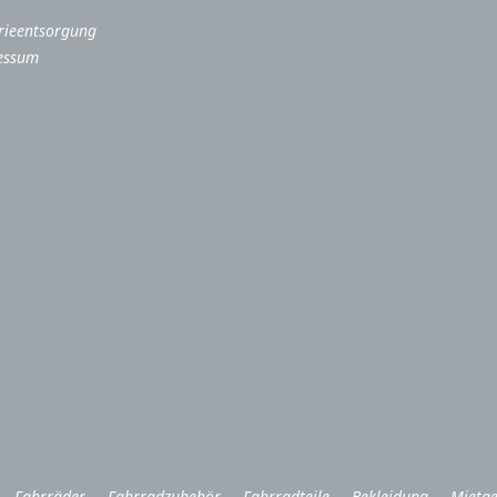
rieentsorgung
essum
Fahrräder
Fahrradzubehör
Fahrradteile
Bekleidung
Mietge