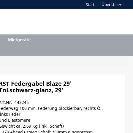
Start
Über Uns
Mietgeräte
RST Federgabel Blaze 29'
TnLschwarz-glanz, 29'
Art.Nr. 443245
Federweg 100 mm, Federung blockierbar, rechts Öl.
links Feder
und Elastomere
Gewicht ca. 2,69 Kg (inkl. Schaft)
1 1/8 Ahead CroMo Schaft 260mm eingepresst