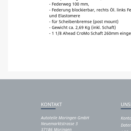
- Federweg 100 mm,
- Federung blockierbar, rechts Öl. links F
und Elastomere
- für Scheibenbremse (post mount)
- Gewicht ca. 2,69 Kg (inkl. Schaft)
- 1 1/8 Ahead CroMo Schaft 260mm einge
KONTAKT
UNS
Autoteile Moringen GmbH
Kont
Neuemarktstrasse 3
Daten
37186 Moringen