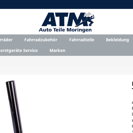
rräder
Fahrradzubehör
Fahrradteile
Bekleidung
orstgeräte Service
Marken