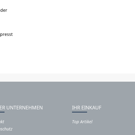
eder
presst
ER UNTERNEHMEN
IHR EINKAUF
akt
Top Artikel
schutz