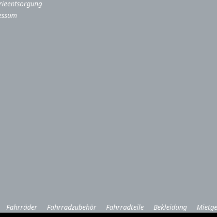
rieentsorgung
essum
Fahrräder
Fahrradzubehör
Fahrradteile
Bekleidung
Mietge