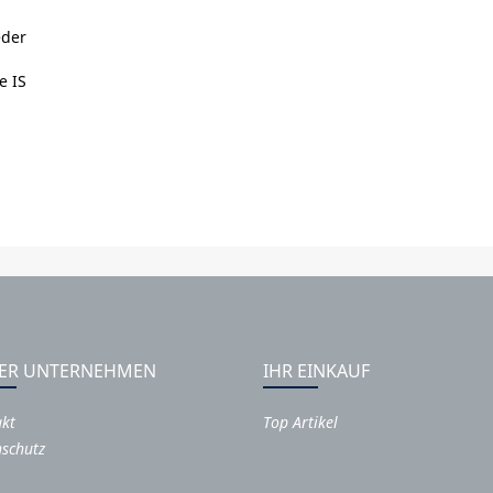
eder
e IS
ER UNTERNEHMEN
IHR EINKAUF
akt
Top Artikel
schutz