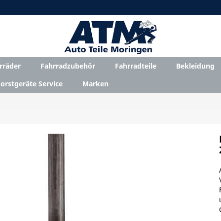
rräder
Fahrradzubehör
Fahrradteile
Bekleidung
orstgeräte Service
Marken