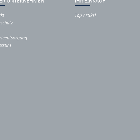
ER UNTERNEHMEN
IHR EINKAUF
akt
Top Artikel
schutz
rieentsorgung
essum