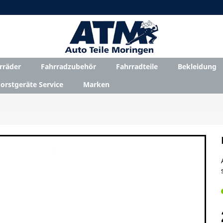
rräder
Fahrradzubehör
Fahrradteile
Bekleidung
orstgeräte Service
Marken