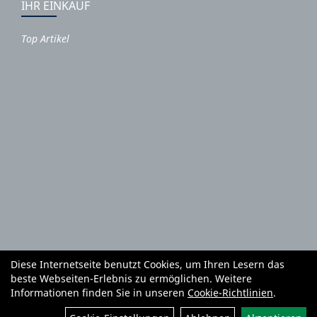
IHR EINKAUF
Top Artikel
Diese Internetseite benutzt Cookies, um Ihren Lesern das
Autoteile und Zubehör
E-Roller
Fahrräder
beste Webseiten-Erlebnis zu ermöglichen. Weitere
Fahrradzubehör
Fahrradteile
Bekleidung
Mietgeräte
Informationen finden Sie in unseren
Cookie-Richtlinien
.
Reifenhandel und Montage
Garten und Forstgeräte Service