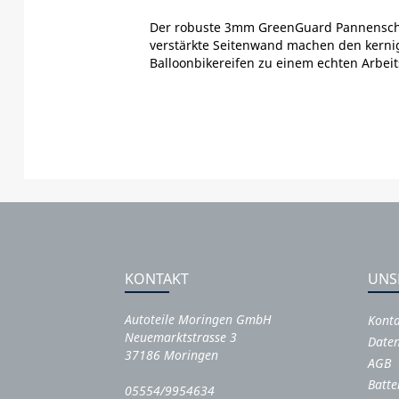
Der robuste 3mm GreenGuard Pannensch
verstärkte Seitenwand machen den kerni
Balloonbikereifen zu einem echten Arbeits
KONTAKT
UNS
Autoteile Moringen GmbH
Kont
Neuemarktstrasse 3
Daten
37186 Moringen
AGB
Batte
05554/9954634