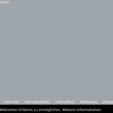
essum
Fahrräder
Fahrradzubehör
Fahrradteile
Bekleidung
Mietge
Garten und Forstgeräte Service
e Webseiten-Erlebnis zu ermöglichen. Weitere Informationen