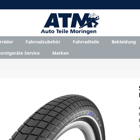
rräder
Fahrradzubehör
Fahrradteile
Bekleidung
orstgeräte Service
Marken