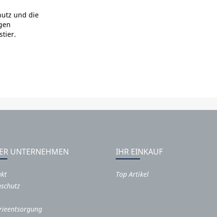
utz und die
gen
tier.
ER UNTERNEHMEN
IHR EINKAUF
akt
Top Artikel
schutz
rieentsorgung