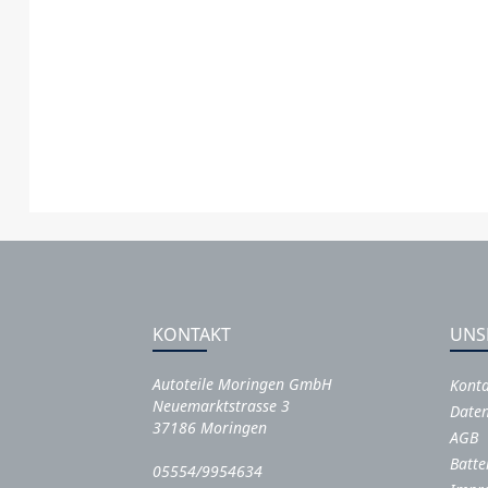
KONTAKT
UNS
Autoteile Moringen GmbH
Kont
Neuemarktstrasse 3
Daten
37186 Moringen
AGB
Batte
05554/9954634