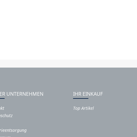
ER UNTERNEHMEN
IHR EINKAUF
akt
Top Artikel
schutz
rieentsorgung