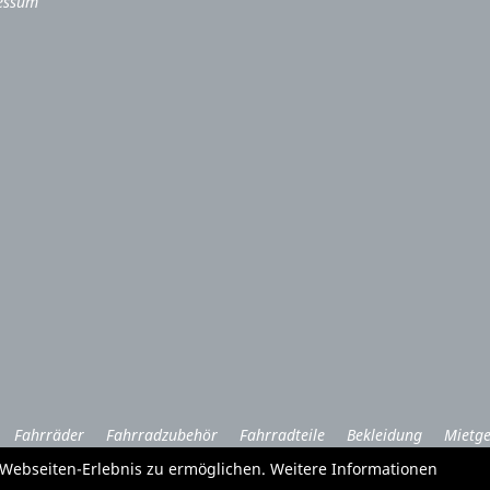
essum
Fahrräder
Fahrradzubehör
Fahrradteile
Bekleidung
Mietge
Garten und Forstgeräte Service
e Webseiten-Erlebnis zu ermöglichen. Weitere Informationen