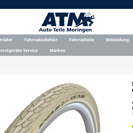
rräder
Fahrradzubehör
Fahrradteile
Bekleidung
orstgeräte Service
Marken