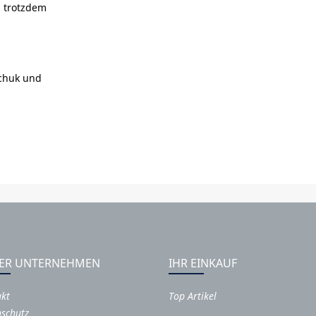
d trotzdem
schuk und
ER UNTERNEHMEN
IHR EINKAUF
akt
Top Artikel
schutz