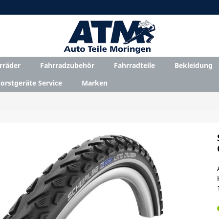
rräder
Fahrradzubehör
Fahrradteile
Bekleidung
orstgeräte Service
Marken