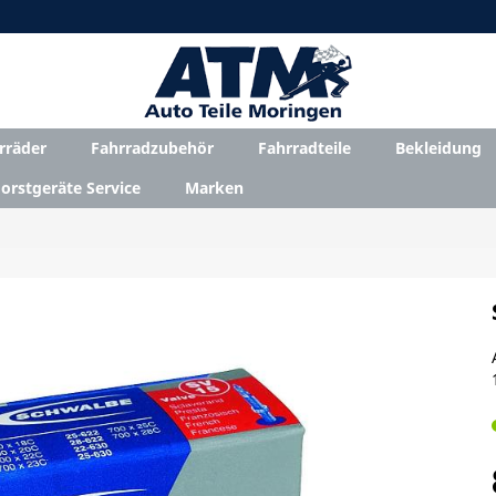
rräder
Fahrradzubehör
Fahrradteile
Bekleidung
orstgeräte Service
Marken