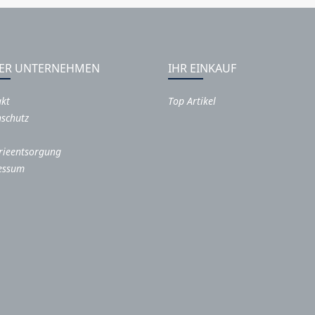
ER UNTERNEHMEN
IHR EINKAUF
akt
Top Artikel
schutz
rieentsorgung
essum