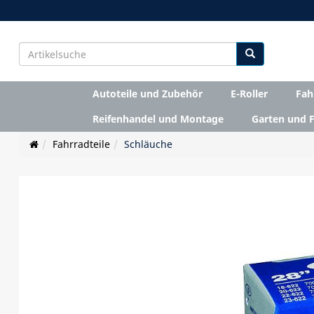
Autoteile und Zubehör
E-Roller
Fah
Reifenhandel und Montage
Garten und F
Fahrradteile
Schläuche