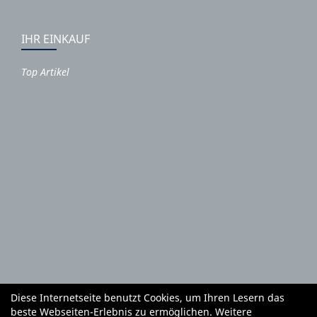
IHR EINKAUF
Top Artikel
Diese Internetseite benutzt Cookies, um Ihren Lesern das
Autoteile und Zubehör
E-Roller
Fahrräder
beste Webseiten-Erlebnis zu ermöglichen. Weitere