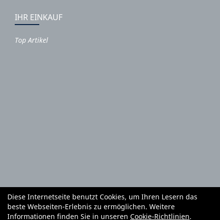
IHR EINKAUF
Top Artikel
Diese Internetseite benutzt Cookies, um Ihren Lesern das
Autoteile und Zubehör
E-Roller
Fahrräder
beste Webseiten-Erlebnis zu ermöglichen. Weitere
Fahrradzubehör
Fahrradteile
Bekleidung
Mietgeräte
Informationen finden Sie in unseren
Cookie-Richtlinien
.