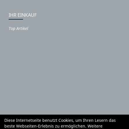
IHR EINKAUF
Top Artikel
Diese Internetseite benutzt Cookies, um Ihren Lesern das
Autoteile und Zubehör
E-Roller
Fahrräder
beste Webseiten-Erlebnis zu ermöglichen. Weitere
Fahrradzubehör
Fahrradteile
Bekleidung
Mietgeräte