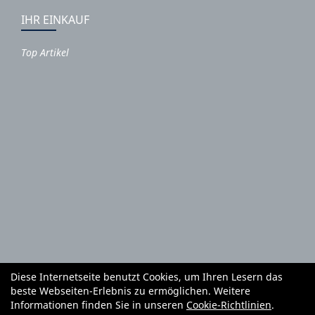
IHR EINKAUF
Top Artikel
Diese Internetseite benutzt Cookies, um Ihren Lesern das
Autoteile und Zubehör
E-Roller
Fahrräder
beste Webseiten-Erlebnis zu ermöglichen. Weitere
Fahrradzubehör
Fahrradteile
Bekleidung
Mietgeräte
Informationen finden Sie in unseren
Cookie-Richtlinien
.
Reifenhandel und Montage
Garten und Forstgeräte Service