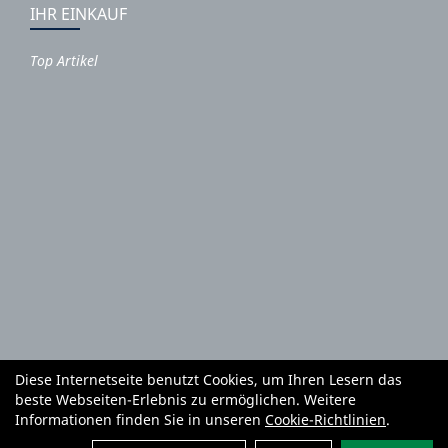
IHR EINKAUF
Top Artikel
Diese Internetseite benutzt Cookies, um Ihren Lesern das
Autoteile und Zubehör
E-Roller
Fahrräder
beste Webseiten-Erlebnis zu ermöglichen. Weitere
Fahrradzubehör
Fahrradteile
Bekleidung
Mietgeräte
Informationen finden Sie in unseren
Cookie-Richtlinien
.
Reifenhandel und Montage
Garten und Forstgeräte Service