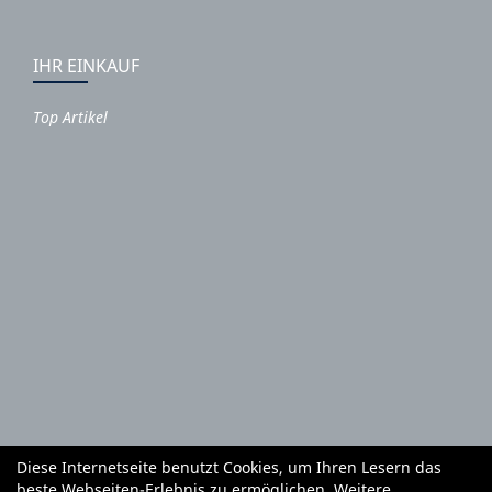
IHR EINKAUF
Top Artikel
Diese Internetseite benutzt Cookies, um Ihren Lesern das
Autoteile und Zubehör
E-Roller
Fahrräder
beste Webseiten-Erlebnis zu ermöglichen. Weitere