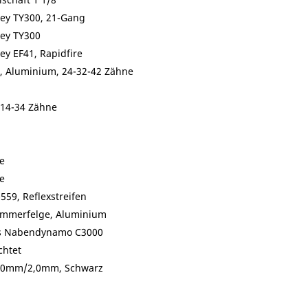
ey TY300, 21-Gang
ey TY300
y EF41, Rapidfire
, Aluminium, 24-32-42 Zähne
 14-34 Zähne
e
e
559, Reflexstreifen
ammerfelge, Aluminium
s Nabendynamo C3000
chtet
,0mm/2,0mm, Schwarz