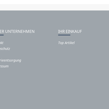
ER UNTERNEHMEN
IHR EINKAUF
akt
Top Artikel
schutz
rieentsorgung
essum