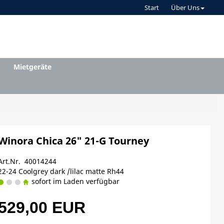
Start
Über Uns
Mietgeräte
Winora Chica 26" 21-G Tourney
Art.Nr. 40014244
22-24 Coolgrey dark /lilac matte Rh44
sofort im Laden verfügbar
529,00 EUR