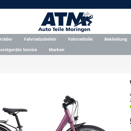
rräder
Fahrradzubehör
Fahrradteile
Bekleidung
orstgeräte Service
Marken