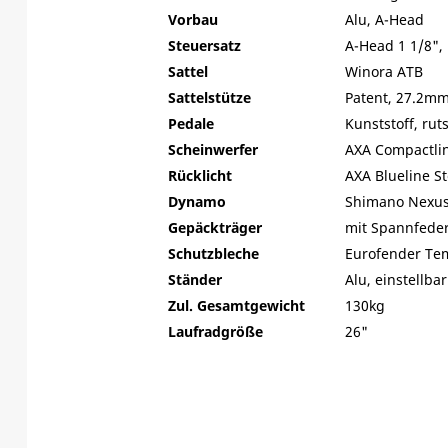
Vorbau
Alu, A-Head
Steuersatz
A-Head 1 1/8",
Sattel
Winora ATB
Sattelstütze
Patent, 27.2m
Pedale
Kunststoff, rut
Scheinwerfer
AXA Compactlin
Rücklicht
AXA Blueline S
Dynamo
Shimano Nexus
Gepäckträger
mit Spannfede
Schutzbleche
Eurofender Te
Ständer
Alu, einstellbar
Zul. Gesamtgewicht
130kg
Laufradgröße
26"