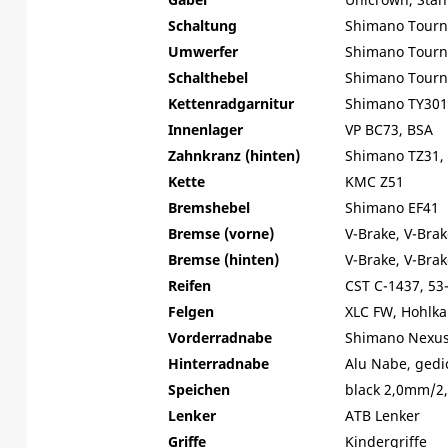
Schaltung
Shimano Tourn
Umwerfer
Shimano Tourn
Schalthebel
Shimano Tourne
Kettenradgarnitur
Shimano TY301
Innenlager
VP BC73, BSA
Zahnkranz (hinten)
Shimano TZ31,
Kette
KMC Z51
Bremshebel
Shimano EF41
Bremse (vorne)
V-Brake, V-Brak
Bremse (hinten)
V-Brake, V-Brak
Reifen
CST C-1437, 53-
Felgen
XLC FW, Hohlk
Vorderradnabe
Shimano Nexu
Hinterradnabe
Alu Nabe, gedi
Speichen
black 2,0mm/2
Lenker
ATB Lenker
Griffe
Kindergriffe