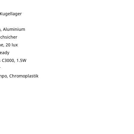
 Kugellager
m, Aluminium
schsicher
e, 20 lux
teady
 C3000, 1.5W
r
mpo, Chromoplastik