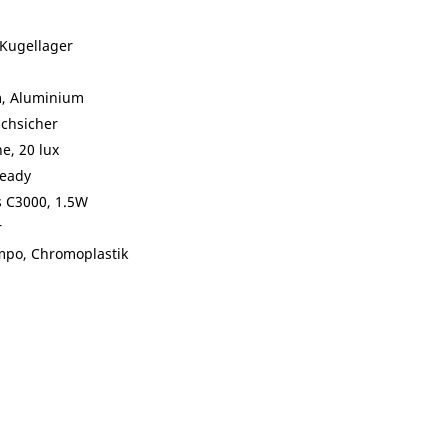
 Kugellager
m, Aluminium
schsicher
e, 20 lux
teady
 C3000, 1.5W
r
mpo, Chromoplastik