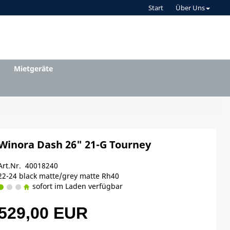
Start
Über Uns
Mietgeräte
Winora Dash 26" 21-G Tourney
Art.Nr. 40018240
22-24 black matte/grey matte Rh40
sofort im Laden verfügbar
529,00 EUR