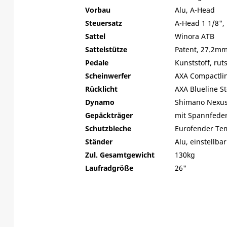
Vorbau
Alu, A-Head
Steuersatz
A-Head 1 1/8",
Sattel
Winora ATB
Sattelstütze
Patent, 27.2m
Pedale
Kunststoff, rut
Scheinwerfer
AXA Compactlin
Rücklicht
AXA Blueline S
Dynamo
Shimano Nexus
Gepäckträger
mit Spannfede
Schutzbleche
Eurofender Te
Ständer
Alu, einstellbar
Zul. Gesamtgewicht
130kg
Laufradgröße
26"