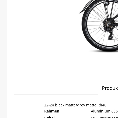
Produk
22-24 black matte/grey matte Rh40
Rahmen
Aluminium 606
Gabel
SR Suntour M30