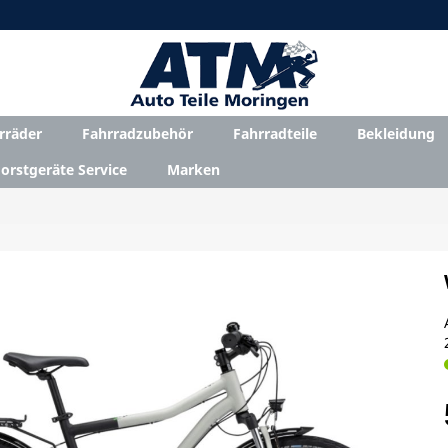
rräder
Fahrradzubehör
Fahrradteile
Bekleidung
orstgeräte Service
Marken