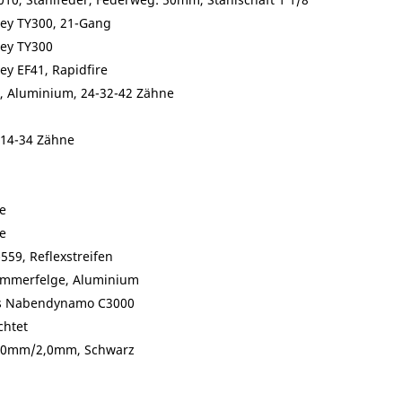
ey TY300, 21-Gang
ey TY300
y EF41, Rapidfire
, Aluminium, 24-32-42 Zähne
 14-34 Zähne
e
e
559, Reflexstreifen
ammerfelge, Aluminium
s Nabendynamo C3000
chtet
,0mm/2,0mm, Schwarz