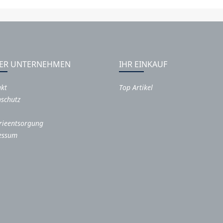
ER UNTERNEHMEN
IHR EINKAUF
akt
Top Artikel
schutz
rieentsorgung
essum