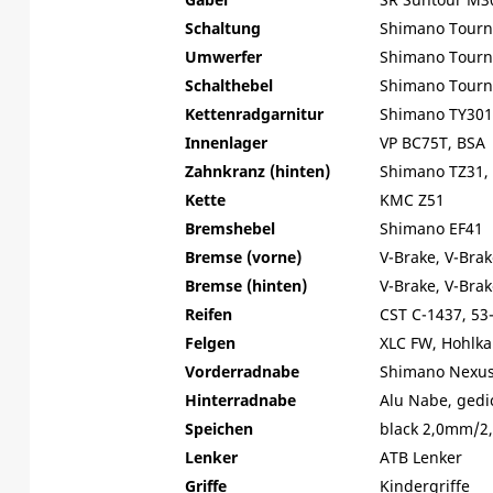
Schaltung
Shimano Tourn
Umwerfer
Shimano Tourn
Schalthebel
Shimano Tourne
Kettenradgarnitur
Shimano TY301
Innenlager
VP BC75T, BSA
Zahnkranz (hinten)
Shimano TZ31,
Kette
KMC Z51
Bremshebel
Shimano EF41
Bremse (vorne)
V-Brake, V-Brak
Bremse (hinten)
V-Brake, V-Brak
Reifen
CST C-1437, 53-
Felgen
XLC FW, Hohlk
Vorderradnabe
Shimano Nexu
Hinterradnabe
Alu Nabe, gedi
Speichen
black 2,0mm/2
Lenker
ATB Lenker
Griffe
Kindergriffe