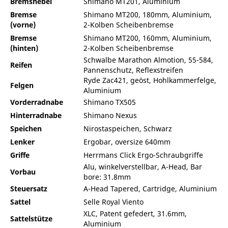
Bremshebel
Shimano MT201, Aluminium
Bremse
Shimano MT200, 180mm, Aluminium,
(vorne)
2-Kolben Scheibenbremse
Bremse
Shimano MT200, 160mm, Aluminium,
(hinten)
2-Kolben Scheibenbremse
Schwalbe Marathon Almotion, 55-584,
Reifen
Pannenschutz, Reflexstreifen
Ryde Zac421, geöst, Hohlkammerfelge,
Felgen
Aluminium
Vorderradnabe
Shimano TX505
Hinterradnabe
Shimano Nexus
Speichen
Nirostaspeichen, Schwarz
Lenker
Ergobar, oversize 640mm
Griffe
Herrmans Click Ergo-Schraubgriffe
Alu, winkelverstellbar, A-Head, Bar
Vorbau
bore: 31.8mm
Steuersatz
A-Head Tapered, Cartridge, Aluminium
Sattel
Selle Royal Viento
XLC, Patent gefedert, 31.6mm,
Sattelstütze
Aluminium