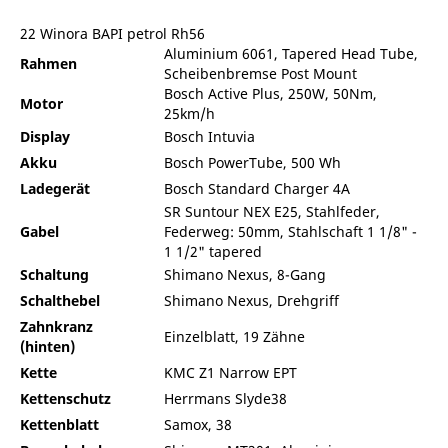
22 Winora BAPI petrol Rh56
Aluminium 6061, Tapered Head Tube,
Rahmen
Scheibenbremse Post Mount
Bosch Active Plus, 250W, 50Nm,
Motor
25km/h
Display
Bosch Intuvia
Akku
Bosch PowerTube, 500 Wh
Ladegerät
Bosch Standard Charger 4A
SR Suntour NEX E25, Stahlfeder,
Gabel
Federweg: 50mm, Stahlschaft 1 1/8" -
1 1/2" tapered
Schaltung
Shimano Nexus, 8-Gang
Schalthebel
Shimano Nexus, Drehgriff
Zahnkranz
Einzelblatt, 19 Zähne
(hinten)
Kette
KMC Z1 Narrow EPT
Kettenschutz
Herrmans Slyde38
Kettenblatt
Samox, 38